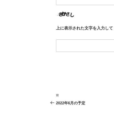
上に表示された文字を入力して
投
前
前
稿
の
2022年6月の予定
投
ナ