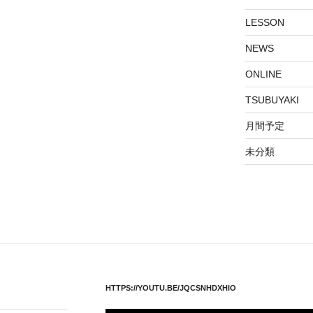
LESSON
NEWS
ONLINE
TSUBUYAKI
月間予定
未分類
HTTPS://YOUTU.BE/JQCSNHDXHIO