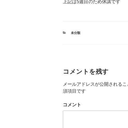
上記は5週目のため休講です
カ
未分類
テ
ゴ
リ
ー
コメントを残す
メールアドレスが公開されるこ
須項目です
コメント