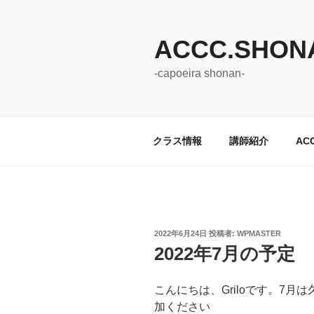
コ
ン
ACCC.SHON
テ
ン
-capoeira shonan-
ツ
へ
ス
キ
クラス情報
講師紹介
AC
ッ
プ
投
2022年6月24日
投稿者:
WPMASTER
稿
2022年7月の予定
日:
こんにちは、Griloです。7
加ください