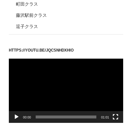
町田クラス
藤沢駅前クラス
逗子クラス
HTTPS://YOUTU.BE/JQCSNHDXHIO
動
画
プ
レ
ー
ヤ
ー
00:00
01:01