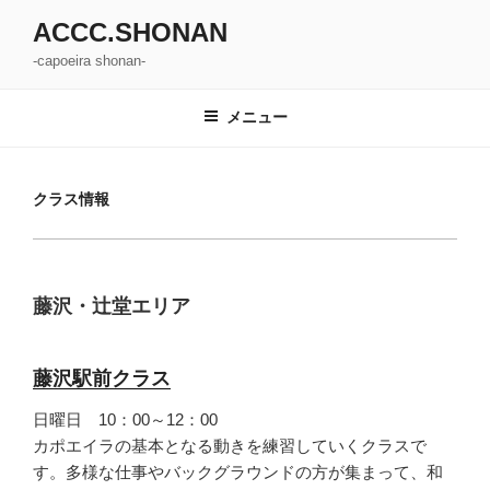
コ
ACCC.SHONAN
ン
-capoeira shonan-
テ
ン
ツ
メニュー
へ
ス
キ
クラス情報
ッ
プ
藤沢・辻堂エリア
藤沢駅前クラス
日曜日 10：00～12：00
カポエイラの基本となる動きを練習していくクラスで
す。多様な仕事やバックグラウンドの方が集まって、和