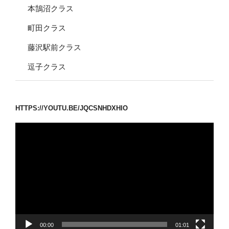
本鵠沼クラス
町田クラス
藤沢駅前クラス
逗子クラス
HTTPS://YOUTU.BE/JQCSNHDXHIO
動
画
プ
レ
ー
ヤ
ー
00:00
01:01