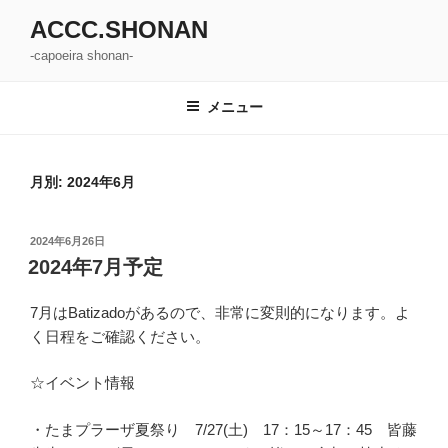
コ
ACCC.SHONAN
ン
-capoeira shonan-
テ
ン
ツ
メニュー
へ
ス
キ
月別: 2024年6月
ッ
プ
投
2024年6月26日
稿
2024年7月予定
日:
7月はBatizadoがあるので、非常に変則的になります。よ
く日程をご確認ください。
☆イベント情報
・たまプラーザ夏祭り 7/27(土) 17：15～17：45 皆藤