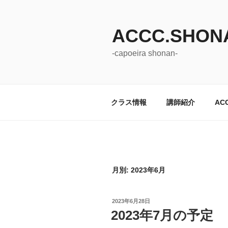
コ
ン
ACCC.SHON
テ
ン
-capoeira shonan-
ツ
へ
ス
キ
クラス情報
講師紹介
AC
ッ
プ
月別: 2023年6月
投
2023年6月28日
稿
2023年7月の予定
日: