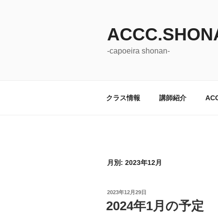
コ
ン
ACCC.SHON
テ
ン
-capoeira shonan-
ツ
へ
ス
キ
クラス情報
講師紹介
AC
ッ
プ
月別: 2023年12月
投
2023年12月29日
稿
2024年1月の予定
日: