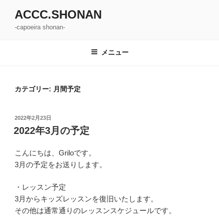
コ
ACCC.SHONAN
ン
-capoeira shonan-
テ
ン
ツ
メニュー
へ
ス
キ
カテゴリー: 月間予定
ッ
プ
投
2022年2月23日
稿
2022年3月の予定
日:
こんにちは、Griloです。
3月の予定をお送りします。
・レッスン予定
3月からキッズレッスンを復旧いたします。
その他は通常通りのレッスンスケジュールです。